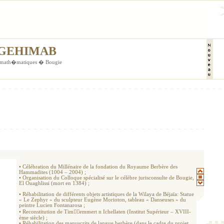
� GEHIMAB
es math�matiques � Bougie