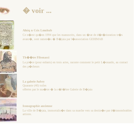
� voir ...
Afniq n Ccix Lmuhub
Ce n�est qu�en 1994 que les manuscrits, dans un �tat de d�t�rioration tr�s
avanc�, sont ramen�s � B�jaia par l�association GEHIMAB
Th��tre Fibonacci
La pi�ce (pour enfants) en trois actes, raconte comment le petit L�onardo, au contact
des p�cheurs
La galerie Aubry
Quarante (40) toiles
offertes par le ma�tre � la c�l�bre Galerie de B�jaia
Iconographie ancienne
La ville de B�jaia, immortalis�e dans sa marche vers sa destin�e par d�innombrables
artistes.