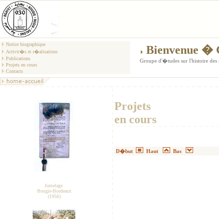
Notice biographique
Bienvenue 
Activit�s et r�alisations
Publications
Groupe d'�tudes sur l'histoire d
Projets en cours
Contacts
Projets
en cours
D�but
Haut
Bas
Jumelage
Bougie-Bordeaux
(1956)