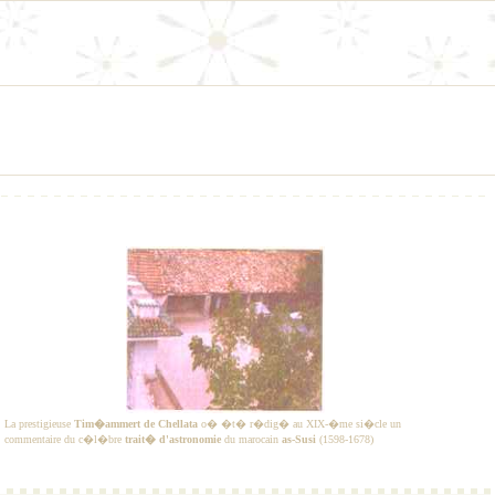
La prestigieuse
Tim�ammert de Chellata
o� �t� r�dig� au XIX-�me si�cle un
commentaire du c�l�bre
trait� d'astronomie
du marocain
as-Susi
(1598-1678)