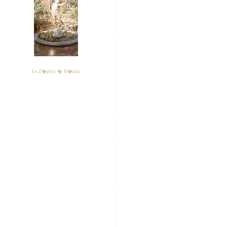
Le Z�phyr � B�jaia