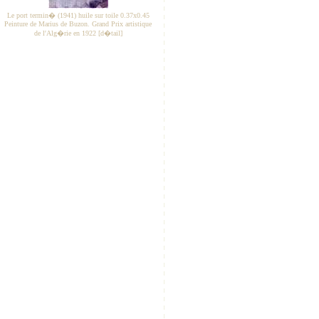
Le port termin� (1941) huile sur toile 0.37x0.45
Peinture de Marius de Buzon. Grand Prix artistique
de l'Alg�rie en 1922 [d�tail]