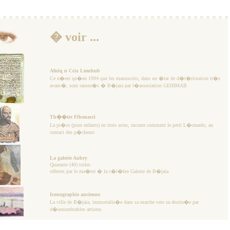
� voir ...
Afniq n Ccix Lmuhub
Ce n�est qu�en 1994 que les manuscrits, dans un �tat de d�t�rioration tr�s
avanc�, sont ramen�s � B�jaia par l�association GEHIMAB
Th��tre Fibonacci
La pi�ce (pour enfants) en trois actes, raconte comment le petit L�onardo, au
contact des p�cheurs
La galerie Aubry
Quarante (40) toiles
offertes par le ma�tre � la c�l�bre Galerie de B�jaia
Iconographie ancienne
La ville de B�jaia, immortalis�e dans sa marche vers sa destin�e par
d�innombrables artistes.