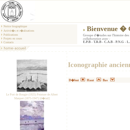
Notice biographique
Bienvenue 
Activit�s et r�alisations
Publications
Groupe d'�tudes sur l'histoire d
Projets en cours
collaboration avec :
E.P.B - T.R.B - C.A.B - P.N.G - 
Contacts
Iconographie ancie
D�but
Haut
Bas
Le Port de Bougie (1925) Peinture de Albert
Marquet (1875-1947) [d�tail]