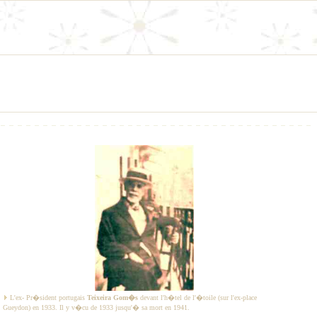
L'ex- Pr�sident portugais
Teixeira Gom�s
devant l'h�tel de l'�toile (sur l'ex-place
Gueydon) en 1933. Il y v�cu de 1933 jusqu'� sa mort en 1941.