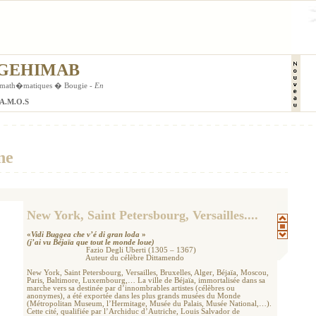
� GEHIMAB
es math�matiques � Bougie -
En
L.A.M.O.S
nne